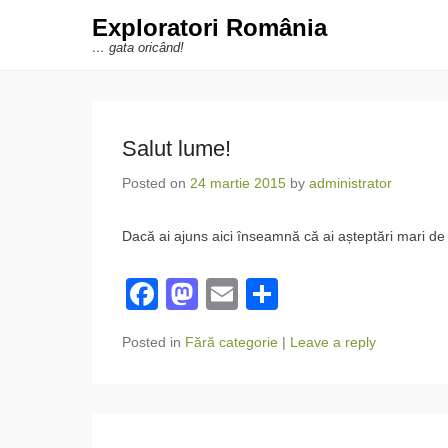
Exploratori România
… gata oricând!
Salut lume!
Posted on
24 martie 2015
by
administrator
Dacă ai ajuns aici înseamnă că ai așteptări mari de
F
M
E
P
a
a
m
ar
Posted in
Fără categorie
|
Leave a reply
c
st
ail
ta
e
o
je
b
d
a