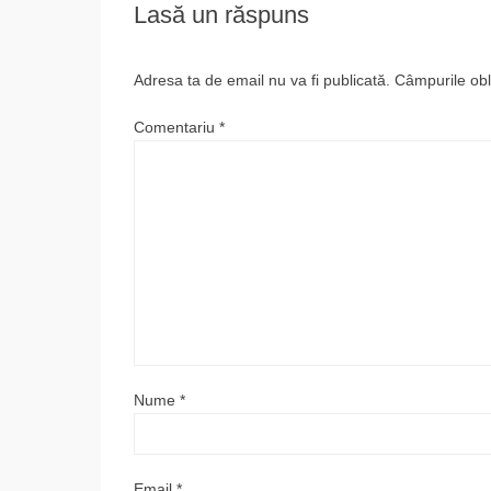
o
o
z
Lasă un răspuns
o
n
ă
k
Adresa ta de email nu va fi publicată.
Câmpurile obl
Comentariu
*
Nume
*
Email
*