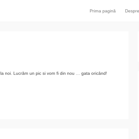
Prima pagină
Despre
Primary Menu
Skip to content
 la noi. Lucrăm un pic si vom fi din nou … gata oricând!