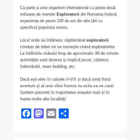
Ca parte a unui organism internațional cu peste două
milioane de membri
Exploratorii
din Romania îmbină
experiența de peste 100 de ani din alte țări cu
specificul poporului nostru.
Locul unde se întâlnesc săptămânal
exploratorii
conduși de liderii lor se numește clubul exploratorilor.
La întâlnirile clubului timp de aproximativ 90 de minute
activitățile sunt diverse și implică jocuri, cântece,
îndemânări, team building, etc.
Dacă ești elev în calsele V-VIII și dacă simți fiorul
aventurii și al unui viitor frumos nu ezita sa ne cauti.
Suntem prezenți în majoritatea orașelor mari și în
foarte multe alte localități.
F
M
E
P
a
a
m
ar
c
st
ail
ta