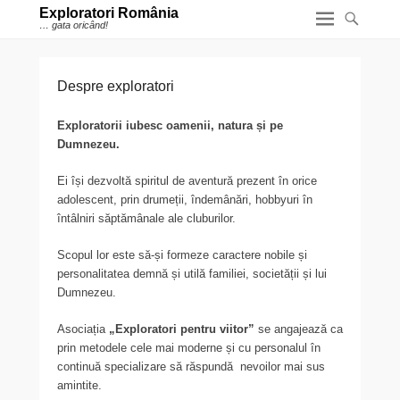
Exploratori România
… gata oricând!
Despre exploratori
Exploratorii iubesc oamenii, natura și pe
Dumnezeu.
Ei își dezvoltă spiritul de aventură prezent în orice
adolescent, prin drumeții, îndemânări, hobbyuri în
întâlniri săptămânale ale cluburilor.
Scopul lor este să-și formeze caractere nobile și
personalitatea demnă și utilă familiei, societății și lui
Dumnezeu.
Asociația
„Exploratori pentru viitor”
se angajează ca
prin metodele cele mai moderne și cu personalul în
continuă specializare să răspundă nevoilor mai sus
amintite.