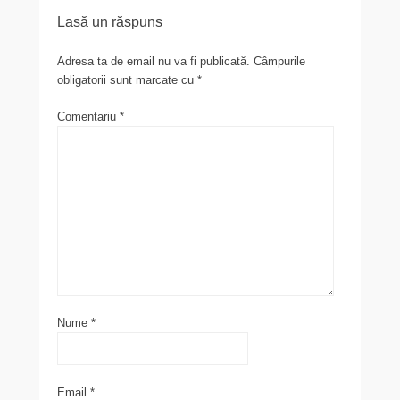
e
o
je
Lasă un răspuns
b
d
a
o
o
z
Adresa ta de email nu va fi publicată.
Câmpurile
obligatorii sunt marcate cu
*
o
n
ă
k
Comentariu
*
Nume
*
Email
*